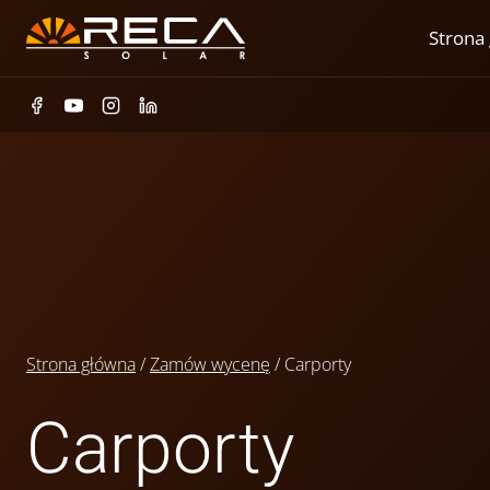
Przejdź
Strona
do
treści
Strona główna
/
Zamów wycenę
/
Carporty
Carporty