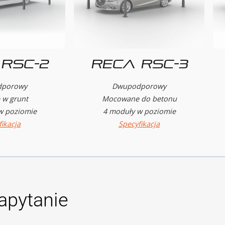
RSC-2
Reca RSC-3
porowy
Dwupodporowy
 w grunt
Mocowane do betonu
w poziomie
4 moduły w poziomie
ikacja
Specyfikacja
apytanie