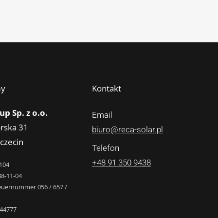
my
Kontakt
p Sp. z o.o.
Email
rska 31
biuro@reca-solar.pl
czecin
Telefon
+48 91 350 9438
104
88-11-04
euernummer 056 / 657 /
44777