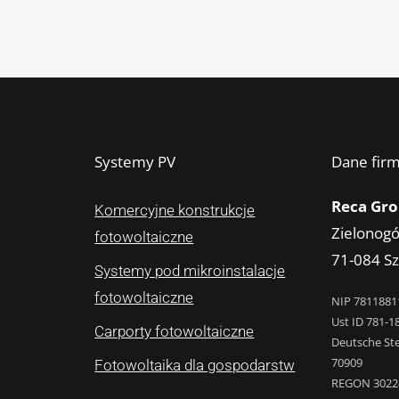
Systemy PV
Dane fir
Reca Grou
Komercyjne konstrukcje
Zielonogó
fotowoltaiczne
71-084 Sz
Systemy pod mikroinstalacje
fotowoltaiczne
NIP 7811881
Ust ID 781-1
Carporty fotowoltaiczne
Deutsche St
70909
Fotowoltaika dla gospodarstw
REGON 3022