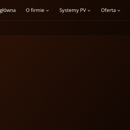
 główna
O firmie
Systemy PV
Oferta