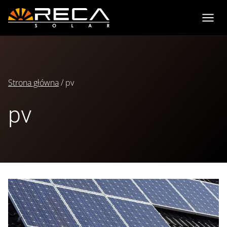
Przejdź
do
treści
Strona główna
/
pv
pv