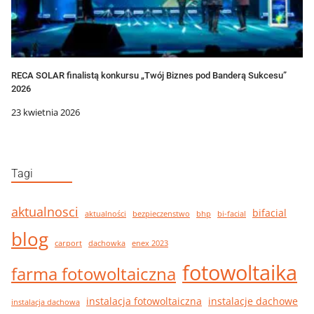
RECA SOLAR finalistą konkursu „Twój Biznes pod Banderą Sukcesu”
2026
23 kwietnia 2026
Tagi
aktualnosci
bifacial
aktualności
bezpieczenstwo
bhp
bi-facial
blog
carport
dachowka
enex 2023
fotowoltaika
farma fotowoltaiczna
instalacja fotowoltaiczna
instalacje dachowe
instalacja dachowa