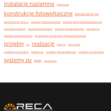
instalacje naziemne
intersolar
konstrukcje fotowoltaiczne
konstrukcje pv
konstrukcje reca rs
moduły fotowoltaiczne
montaż farm fotowoltaicznych
montaż instalacji
montaż konstrukcji
ogniwa fotowoltaiczne
ogniwa pv
panele fotowoltaiczne
producent konstrukcji fotowoltaicznych
projekty
realizacje
pv
reca rs
reca solar
rodzaje konstrukcji
stelaże pv
systemy fotowoltaiczne
systemy konstrukcji
systemy pv
targi
targi enex